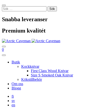
Skip
Sulje
to
Sök
content
efter:
Snabba leveranser
Premium kvalitét
Hae
Ostoskori
0
Main
Menu
Butik
Kockknivar
First Class Wood Knivar
Size S Smoked Oak Knivar
Kökstillbehör
Om oss
Blogg
fi
sv
en