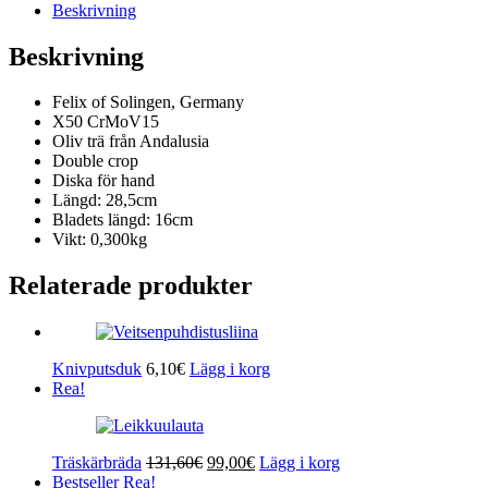
Beskrivning
Beskrivning
Felix of Solingen, Germany
X50 CrMoV15
Oliv trä från Andalusia
Double crop
Diska för hand
Längd: 28,5cm
Bladets längd: 16cm
Vikt: 0,300kg
Relaterade produkter
Knivputsduk
6,10
€
Lägg i korg
Rea!
Det
Det
Träskärbräda
131,60
€
99,00
€
Lägg i korg
ursprungliga
nuvarande
Bestseller
Rea!