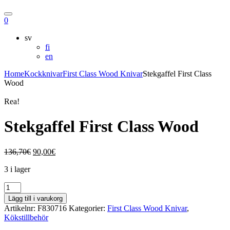
Hae
Ostoskori
0
sv
fi
en
Home
Kockknivar
First Class Wood Knivar
Stekgaffel First Class
Wood
Rea!
Stekgaffel First Class Wood
Det
Det
136,70
€
90,00
€
ursprungliga
nuvarande
3 i lager
priset
priset
var:
är:
Stekgaffel
136,70€.
90,00€.
First
Lägg till i varukorg
Class
Artikelnr:
F830716
Kategorier:
First Class Wood Knivar
,
Wood
Kökstillbehör
mängd