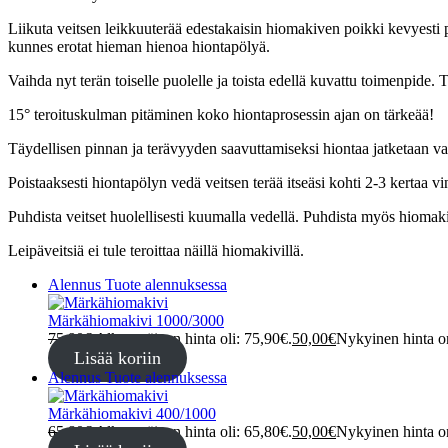
Liikuta veitsen leikkuuterää edestakaisin hiomakiven poikki kevyesti p
kunnes erotat hieman hienoa hiontapölyä.
Vaihda nyt terän toiselle puolelle ja toista edellä kuvattu toimenpide. T
15° teroituskulman pitäminen koko hiontaprosessin ajan on tärkeää!
Täydellisen pinnan ja terävyyden saavuttamiseksi hiontaa jatketaan va
Poistaaksesti hiontapölyn vedä veitsen terää itseäsi kohti 2-3 kertaa v
Puhdista veitset huolellisesti kuumalla vedellä. Puhdista myös hiomak
Leipäveitsiä ei tule teroittaa näillä hiomakivillä.
Alennus
Tuote alennuksessa
Märkähiomakivi 1000/3000
75,90
€
Alkuperäinen hinta oli: 75,90€.
50,00
€
Nykyinen hinta o
Lisää koriin
Alennus
Tuote alennuksessa
Märkähiomakivi 400/1000
65,80
€
Alkuperäinen hinta oli: 65,80€.
50,00
€
Nykyinen hinta o