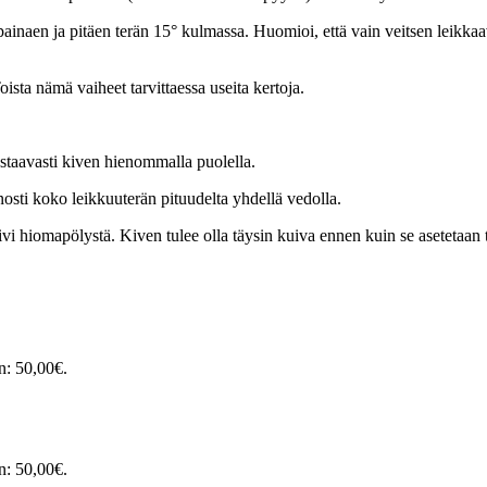
ainaen ja pitäen terän 15° kulmassa. Huomioi, että vain veitsen leikkaav
oista nämä vaiheet tarvittaessa useita kertoja.
staavasti kiven hienommalla puolella.
inosti koko leikkuuterän pituudelta yhdellä vedolla.
ivi hiomapölystä. Kiven tulee olla täysin kuiva ennen kuin se asetetaan 
n: 50,00€.
n: 50,00€.