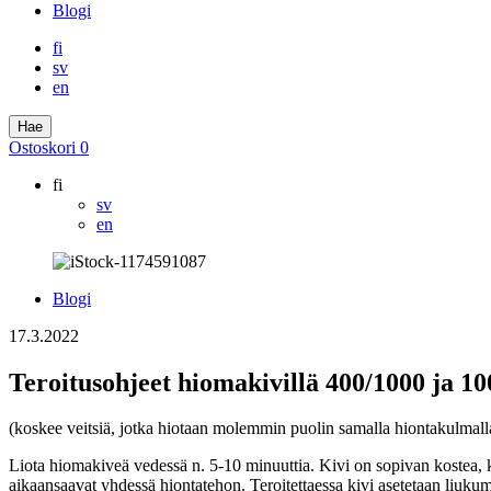
Blogi
fi
sv
en
Hae
Ostoskori
0
fi
sv
en
Blogi
17.3.2022
Teroitusohjeet hiomakivillä 400/1000 ja 1
(koskee veitsiä, jotka hiotaan molemmin puolin samalla hiontakulmall
Liota hiomakiveä vedessä n. 5-10 minuuttia. Kivi on sopivan kostea, k
aikaansaavat yhdessä hiontatehon. Teroitettaessa kivi asetetaan liuku