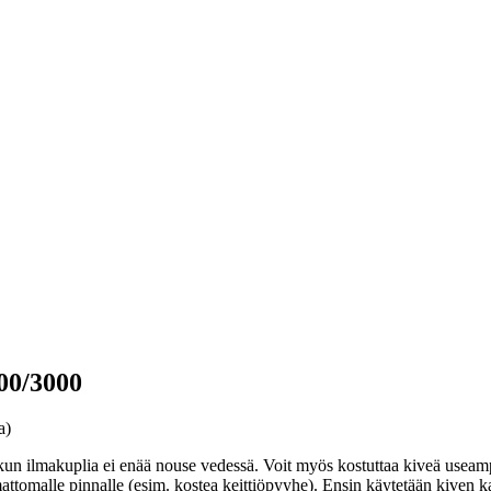
000/3000
a)
un ilmakuplia ei enää nouse vedessä. Voit myös kostuttaa kiveä useampaa
mattomalle pinnalle (esim. kostea keittiöpyyhe). Ensin käytetään kiven 