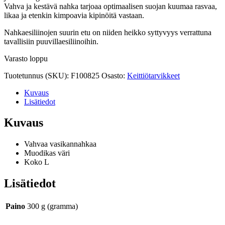
Vahva ja kestävä nahka tarjoaa optimaalisen suojan kuumaa rasvaa,
likaa ja etenkin kimpoavia kipinöitä vastaan.
Nahkaesiliinojen suurin etu on niiden heikko syttyvyys verrattuna
tavallisiin puuvillaesiliinoihin.
Varasto loppu
Tuotetunnus (SKU):
F100825
Osasto:
Keittiötarvikkeet
Kuvaus
Lisätiedot
Kuvaus
Vahvaa vasikannahkaa
Muodikas väri
Koko L
Lisätiedot
Paino
300 g (gramma)