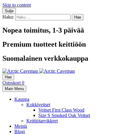
Skip to content
Sulje
Haku:
Nopea toimitus, 1-3 päivää
Premium tuotteet keittiöön
Suomalainen verkkokauppa
Hae
Ostoskori
0
Main Menu
Kauppa
Kokkiveitset
Veitset First Class Wood
Size S Smoked Oak Veitset
Keittiötarvikkeet
Meistä
Blogi