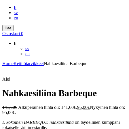
fi
sv
en
Hae
Ostoskori
0
fi
sv
en
Home
Keittiötarvikkeet
Nahkaesiliina Barbeque
Ale!
Nahkaesiliina Barbeque
141,60
€
Alkuperäinen hinta oli: 141,60€.
95,00
€
Nykyinen hinta on:
95,00€.
L-kokoinen BARBEQUE-nahkaesiliina
on täydellinen kumppani
jokaiselle grillimestarille.